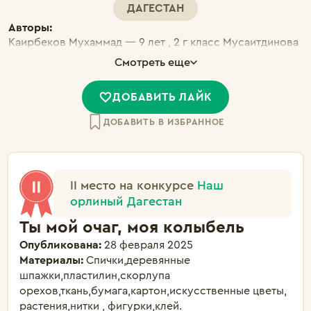
ДАГЕСТАН
Авторы:
Каирбеков Мухаммад — 9 лет , 2 г класс Мусаитдинова
Аминат — 9 лет , 2 г класс Мусаитдинов Юсуф — 9 лет ,
Смотреть еще
2 г класс Каранаева Зулайхат — 9 лет, 2 г класс
Гаджиева Айша — 9 лет, 2 г класс
ДОБАВИТЬ ЛАЙК
ДОБАВИТЬ В ИЗБРАННОЕ
II место на конкурсе
Наш
орлиный Дагестан
Ты мой очаг, моя колыбель
Опубликована:
28 февраля 2025
Материалы:
Спички,деревянные
шпажки,пластилин,скорлупа
орехов,ткань,бумага,картон,искусственные цветы,
растения,нитки , фигурки,клей.