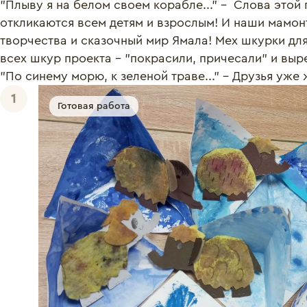
"Плыву я на белом своем корабле..." -  Слова этой 
откликаются всем детям и взрослым! И наши мамонт
творчества и сказочный мир Ямала! Мех шкурки для
всех шкур проекта - "покрасили, причесали" и выре
"По синему морю, к зеленой траве..." - Друзья уже 
1
Готовая работа