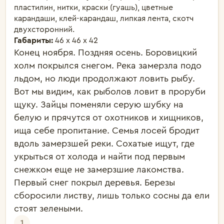
пластилин, нитки, краски (гуашь), цветные
карандаши, клей-карандаш, липкая лента, скотч
двухсторонний.
Габариты:
46 х 46 х 42
Конец ноября. Поздняя осень. Боровицкий 
холм покрылся снегом. Река замерзла подо 
льдом, но люди продолжают ловить рыбу. 
Вот мы видим, как рыболов ловит в проруби 
щуку. Зайцы поменяли серую шубку на 
белую и прячутся от охотников и хищников, 
ища себе пропитание. Семья лосей бродит 
вдоль замерзшей реки. Сохатые ищут, где 
укрыться от холода и найти под первым 
снежком еще не замерзшие лакомства. 
Первый снег покрыл деревья. Березы 
сборосили листву, лишь только сосны да ели 
стоят зелеными. 
1