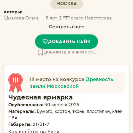
МОСКВА
Авторы:
Шмакова Ольга — 8 лет, 2 "Т" класс Невструева
Виктория — 8 лет, 2 "Т" класс Хисяметдинова Амина —
Смотреть еще
8 лет, 2 "Т" класс Рожина Ульяна — 9 лет, 2 "Т" класс
ДОБАВИТЬ ЛАЙК
ДОБАВИТЬ В ИЗБРАННОЕ
III место на конкурсе
Древность
земли Московской
Чудесная ярмарка
Опубликована:
30 апреля 2025
Материалы:
Бумага, картон, ткань, пластилин, клей
ПВА
Габариты:
21×31×7
Как ведётся на Руси,
