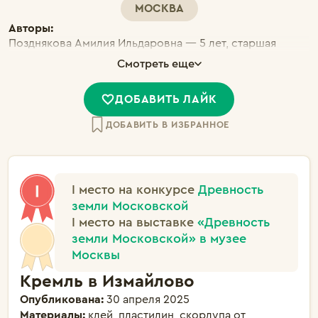
МОСКВА
Авторы:
Позднякова Амилия Ильдаровна — 5 лет, старшая
группа Тимофеев Артемий Геннадьевич — 6 лет,
Смотреть еще
подготовительная группа Назипова Анна Руслановна —
5 лет , старшая группа Ромашов Даниэль Витальевич —
ДОБАВИТЬ ЛАЙК
5 лет, старшая группа
ДОБАВИТЬ В ИЗБРАННОЕ
I место на конкурсе
Древность
земли Московской
I место на выставке
«Древность
земли Московской» в музее
Москвы
Кремль в Измайлово
Опубликована:
30 апреля 2025
Материалы:
клей, пластилин, скорлупа от