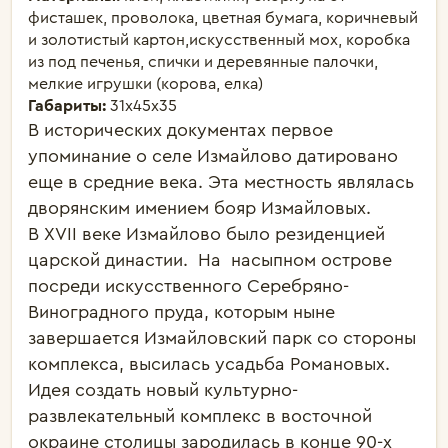
фисташек, проволока, цветная бумага, коричневый
и золотистый картон,искусственный мох, коробка
из под печенья, спички и деревянные палочки,
мелкие игрушки (корова, елка)
Габариты:
31х45х35
В исторических документах первое 
упоминание о селе Измайлово датировано  
еще в средние века. Эта местность являлась 
дворянским имением бояр Измайловых.

В XVII веке Измайлово было резиденцией 
царской династии.  На  насыпном острове 
посреди искусственного Серебряно-
Виноградного пруда, которым ныне 
завершается Измайловский парк со стороны 
комплекса, высилась усадьба Романовых. 

Идея создать новый культурно-
развлекательный комплекс в восточной 
окраине столицы зародилась в конце 90-х 