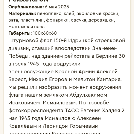
Опубликована:
6 мая 2025
Материалы:
пеноплекс, клей, акриловые краски,
вата, пластилин, фонарики, свечка, деревяшки,
монтажная пена
Габариты:
100х60х60
Штурмовой флаг 150-й Идрицкой стрелковой 
дивизии, ставший впоследствии Знаменем 
Победы, над зданием рейхстага в Берлине 30 
апреля 1945 года водрузили 
военнослужащие Красной Армии Алексей 
Берест, Михаил Егоров и Мелитон Кантария. 

Мы решили изобразить момент водружения 
флага нашим земляком Абдулхакимом 
Исаковичем  Исмаиловым. По просьбе 
фотокорреспондента ТАСС Евгения Халдея 2 
мая 1945 года Исмаилов с Алексеем 
Ковалёвым и Леонидом Горычевым 
переустановили Красное знамя над 