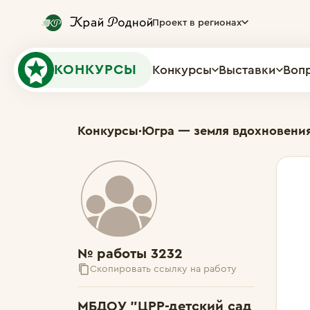
Проект в регионах
КОНКУРСЫ
Конкурсы
Выставки
Воп
Конкурсы
·
Югра — земля вдохновени
№ работы 3232
Скопировать ссылку на работу
МБДОУ "ЦРР-детский сад