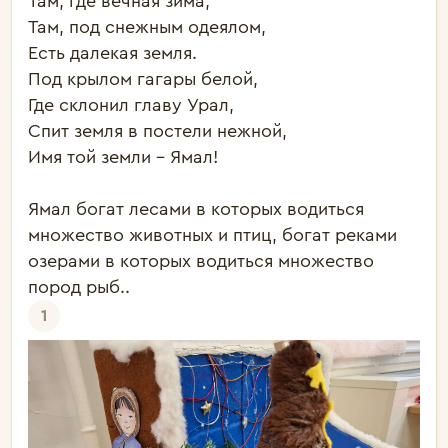
Там, где вечная зима,

Там, под снежным одеялом,

Есть далекая земля.

Под крылом гагары белой,

Где склонил главу Урал,

Спит земля в постели нежной,

Имя той земли – Ямал!

Ямал богат лесами в которых водиться 
множество животных и птиц, богат реками 
озерами в которых водиться множество 
пород рыб.. 
1