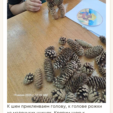
К шеи приклеиваем голову, к голове рожки
из маленьких шишек. Крепим шею к