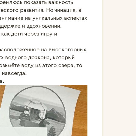
тремлюсь показать важность 
еского развития. Номинация, в 
внимание на уникальных аспектах 
ддержке и вдохновении.

ак дети через игру и 
, расположенное на высокогорных 
ух водного дракона, который 
зьмёте воду из этого озера, то 
навсегда. 

а. 