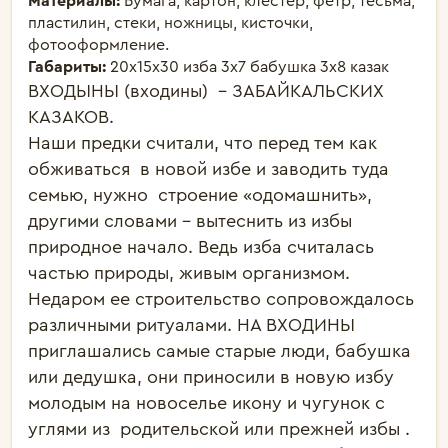
Материалы:
Бумага, картон, клестер, фетр, тесьма,
пластилин, стеки, ножницы, кисточки,
фотооформление.
Габариты:
20х15х30 изба 3х7 бабушка 3х8 казак
ВХОДЫНЫ (входины)  – ЗАБАЙКАЛЬСКИХ 
КАЗАКОВ. 

Наши предки считали, что перед тем как 
обживаться  в новой избе и заводить туда 
семью, нужно  строение «одомашнить», 
другими словами – вытеснить из избы 
природное начало. Ведь изба считалась 
частью природы, живым организмом. 
Недаром ее строительство сопровождалось 
различными ритуалами. НА ВХОДИНЫ 
приглашались самые старые люди, бабушка 
или дедушка, они приносили в новую избу  
молодым на новоселье икону и чугунок с 
углями из  родительской или прежней избы . 
