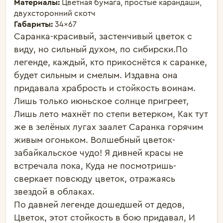
Материалы:
Цветная бумага, простые карандаши,
двухсторонний скотч
Габариты:
34×67
Саранка-красивый, застенчивый цветок с 
виду, но сильный духом, по сибирски.По 
легенде, каждый, кто прикоснётся к саранке, 
будет сильным и смелым. Издавна она 
придавала храбрость и стойкость воинам.

Лишь только июньское солнце пригреет, 
Лишь лето махнёт по степи ветерком, Как тут 
же в зелёных лугах заалет Саранка горячим 
живым огоньком. Волшебный цветок-
забайкальское чудо! Я дивней красы не 
встречала пока, Куда не посмотришь-
сверкает повсюду цветок, отражаясь 
звездой в облаках.

По давней легенде дошедшей от дедов, 
Цветок, этот стойкость в бою придавал, И 