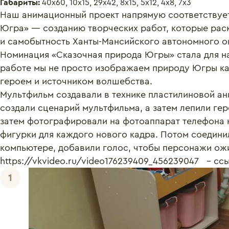
Габариты:
40х60, 10х15, 29х42, 8х15, 5х12, 4х8, 7х3
Наш анимационный проект напрямую соответствует 
Югра» — созданию творческих работ, которые раск
и самобытность Ханты-Мансийского автономного окр
Номинация «Сказочная природа Югры» стала для н
работе мы не просто изображаем природу Югры как
героем и источником волшебства.

Мультфильм создавали в технике пластилиновой ан
создали сценарий мультфильма, а затем лепили гер
затем фотографировали на фотоаппарат телефона на
фигурки для каждого нового кадра. Потом соединил
компьютере, добавили голос, чтобы персонажи ожи
https://vkvideo.ru/video176239409_456239047   - сс
1