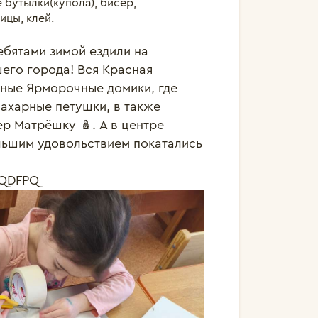
е бутылки(купола), бисер,
ицы, клей.
бятами зимой ездили на 
го города! Вся Красная 
ные Ярморочные домики, где 
ахарные петушки, в также 
 Матрёшку 🪆. А в центре 
льшим удовольствием покатались 
rLQDFPQ