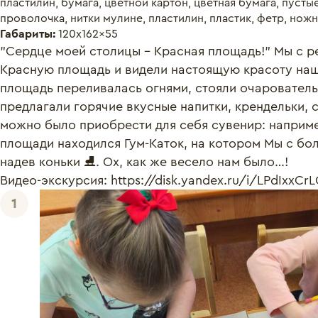
пластилин, бумага, цветной картон, цветная бумага, пусты
проволочка, нитки мулине, пластилин, пластик, фетр, ножн
Габариты:
120x162x55
"Сердце моей столицы - Красная площадь!" Мы с ре
Красную площадь и видели настоящую красоту наше
площадь переливалась огнями, стояли очарователь
предлагали горячие вкусные напитки, крендельки, с
можно было приобрести для себя сувенир: например
площади находился Гум-Каток, на котором Мы с бо
надев коньки ⛸️. Ох, как же весело нам было…! 

Видео-экскурсия: https://disk.yandex.ru/i/LPdIxxC
1