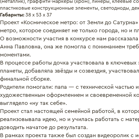
(металлик), граффити-маркеры (хром), линеры, клеевые с
пластиковые конструкционные элементы, светодиоды, де
Габариты:
38 х 53 х 37
Проект «Космическое метро: от Земли до Сатурна» 
метро, которое соединяет не только города, но и пл
О возможности участия в конкурсе нам рассказала
Анна Павловна, она же помогла с пониманием треб
моментами.

В процессе работы дочка участвовала в ключевых 
планеты, добавляла звёзды и созвездия, участвовал
финальной сборке.

Родители помогали: папа — с технической частью и
художественным оформлением и своевременной кор
выглядело «ну так себе».

Проект стал настоящей семейной работой, в которо
реализовывала идею, но и училась работать с мате
доводить начатое до результата.

В рамках проекта также был создан видеоролик с 