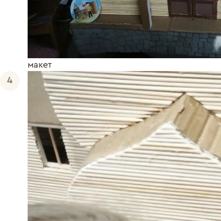
макет
4