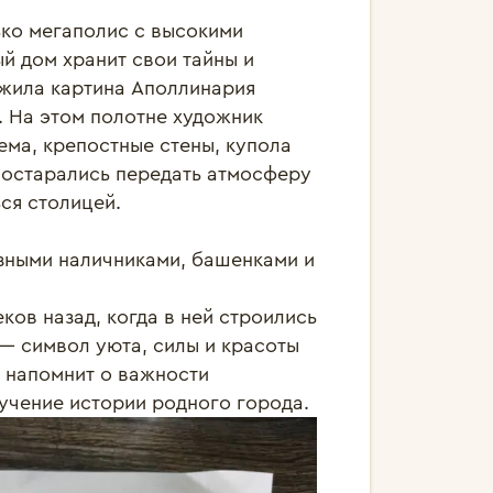
ко мегаполис с высокими 
й дом хранит свои тайны и 
жила картина Аполлинария 
 На этом полотне художник 
ма, крепостные стены, купола 
постарались передать атмосферу 
ся столицей.

зными наличниками, башенками и 
ков назад, когда в ней строились 
— символ уюта, силы и красоты 
 напомнит о важности 
зучение истории родного города.